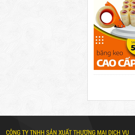
63,000 VNĐ
65,000 VNĐ
Dây rút nhựa trắng và đen
10cm, 3*100
5,000 VNĐ
5,200 VNĐ
Dây Rút Nhựa Trắng Và Đen
10cm, 3*100
Máy rút màng co
5,000 VNĐ
5,200 VNĐ
Mã sản phẩm: DR10
Máy cắt lõi giấy
Hot
CÔNG TY TNHH SẢN XUẤT THƯƠNG MẠI DỊCH VỤ