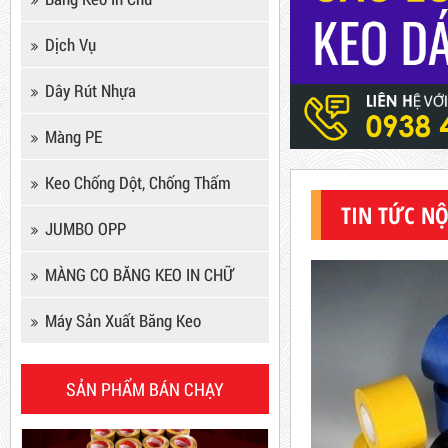
Dịch Vụ
Dây Rút Nhựa
Màng PE
Keo Chống Dột, Chống Thấm
Keo Chống Dột, Chống Thấm
TIN TỨC NỘ
Mã sản phẩm: KCD
JUMBO OPP
MÀNG CO BĂNG KEO IN CHỮ
New
Máy Sản Xuất Băng Keo
SẢN PHẨM BÁN CHẠY
Dây rút nhựa trắng và đen
15cm, 4*150