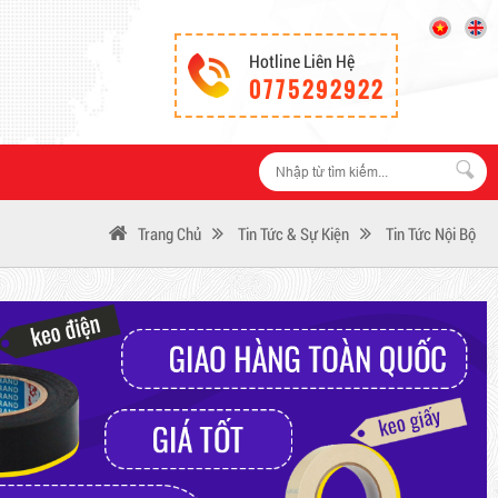
Hotline Liên Hệ
0775292922
Trang Chủ
Tin Tức & Sự Kiện
Tin Tức Nội Bộ