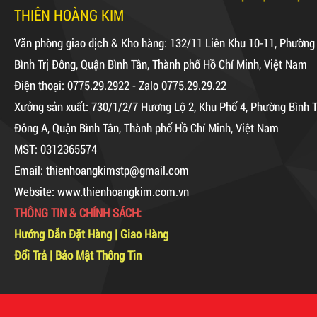
THIÊN HOÀNG KIM
Máy Sản Xuất Băng Keo
Văn phòng giao dịch & Kho hàng: 132/11 Liên Khu 10-11, Phường
Mã sản phẩm: MSXBK
Bình Trị Đông, Quận Bình Tân, Thành phố Hồ Chí Minh, Việt Nam
Điện thoại: 0775.29.2922 - Zalo 0775.29.29.22
Hot
Xưởng sản xuất: 730/1/2/7 Hương Lộ 2, Khu Phố 4, Phường Bình T
Đông A, Quận Bình Tân, Thành phố Hồ Chí Minh, Việt Nam
Dây rút nhựa trắng và đen
MST: 0312365574
15cm, 4*150
Email: thienhoangkimstp@gmail.com
Website: www.thienhoangkim.com.vn
10,000 VNĐ
12,000 VNĐ
THÔNG TIN & CHÍNH SÁCH:
Keo Chống Dột, Chống Thấm
Combo 60 cây băng keo
Hướng Dẫn Đặt Hàng
|
Giao Hàng
trong 200Y 1.8kg
Mã sản phẩm: KCD
Đổi Trả
|
Bảo Mật Thông Tin
63,000 VNĐ
65,000 VNĐ
New
Dây rút nhựa trắng và đen