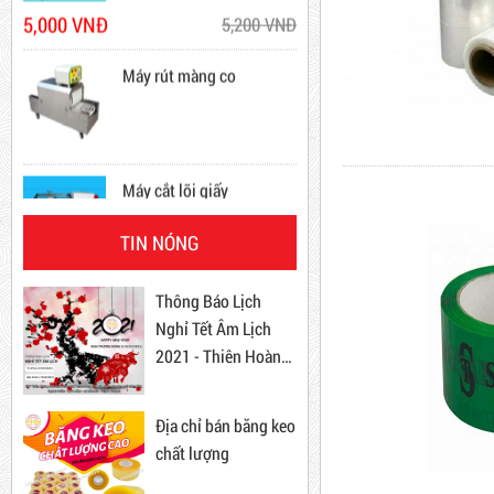
New
Máy rút màng co
Máy cắt lõi giấy
Băng Keo Đục
TIN NÓNG
Dây rút nhựa trắng và đen
Mã sản phẩm: BKD
15cm, 4*150
Thông Báo Lịch
New
Nghỉ Tết Âm Lịch
10,000 VNĐ
12,000 VNĐ
2021 - Thiên Hoàng
Combo 60 cây băng keo
Kim
trong 200Y 1.8kg
Địa chỉ bán băng keo
63,000 VNĐ
65,000 VNĐ
chất lượng