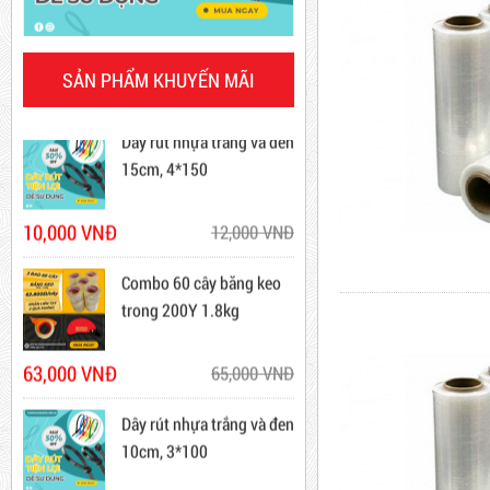
Dây Rút Nhựa Trắng Và Đen
20cm
Mã sản phẩm: DRN20cm
SẢN PHẨM KHUYẾN MÃI
Dây rút nhựa trắng và đen
15cm, 4*150
Hot
10,000 VNĐ
12,000 VNĐ
Combo 60 cây băng keo
trong 200Y 1.8kg
63,000 VNĐ
65,000 VNĐ
Dây Rút Nhựa Trắng Và Đen
15cm, 4*150
Dây rút nhựa trắng và đen
10,000 VNĐ
10cm, 3*100
12,000 VNĐ
Mã sản phẩm: DR15
5,000 VNĐ
5,200 VNĐ