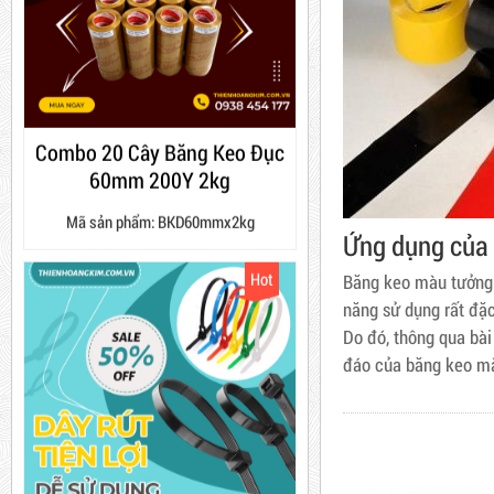
10,000 VNĐ
12,000 VNĐ
Combo 60 cây băng keo
Combo 20 Cây Băng Keo Đục
trong 200Y 1.8kg
60mm 200Y 2kg
Mã sản phẩm: BKD60mmx2kg
63,000 VNĐ
65,000 VNĐ
Hot
Dây rút nhựa trắng và đen
Ứng dụng của
10cm, 3*100
Băng keo màu tưởng 
năng sử dụng rất đặc
5,000 VNĐ
5,200 VNĐ
Do đó, thông qua bà
Máy rút màng co
đáo của băng keo m
Máy cắt lõi giấy