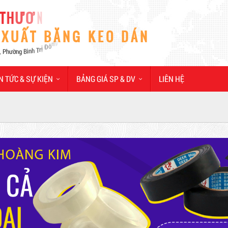
N TỨC & SỰ KIỆN
BẢNG GIÁ SP & DV
LIÊN HỆ