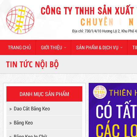
Hot
TRANG CHỦ
GIỚI THIỆU
SẢN PHẨM & DỊCH VỤ
TI
TIN TỨC NỘI BỘ
Máy Sản Xuất Băng Keo
DANH MỤC SẢN PHẨM
Mã sản phẩm: MSXBK
Dao Cắt Băng Keo
Hot
Băng Keo
Băng Keo In Chữ