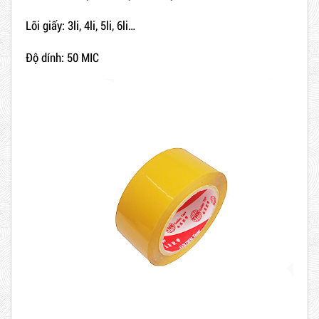
Lõi giấy: 3li, 4li, 5li, 6li…
Độ dính: 50 MIC