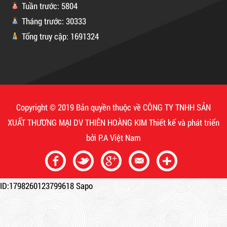
Tuần trước: 5804
Tháng trước: 30333
Tổng truy cập: 1691324
Copyright © 2019 Bản quyền thuộc về CÔNG TY TNHH SẢN
XUẤT THƯƠNG MẠI DV THIÊN HOÀNG KIM
Thiết kế và phát triển
bởi
P.A Việt Nam
Keo Chống Dột, Chống Thấm
Mã sản phẩm: KCD
Dây rút nhựa trắng và đen 15cm,
ID:1798260123799618
Sapo
New
4*150