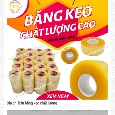
Băng Keo Đục
Dây rút nhựa trắng và đen 15cm,
Mã sản phẩm: BKD
4*150
New
10,000 VNĐ
12,000 VNĐ
Combo 60 cây băng keo trong
200Y 1.8kg
Địa chỉ bán băng keo chất lượng
63,000 VNĐ
65,000 VNĐ