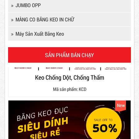
JUMBO OPP
Dây rút nhựa trắng và đen 15cm,
MÀNG CO BĂNG KEO IN CHỮ
4*150
Máy Sản Xuất Băng Keo
10,000 VNĐ
12,000 VNĐ
Keo Chống Dột, Chống Thấm
SẢN PHẨM BÁN CHẠY
Combo 60 cây băng keo trong
Mã sản phẩm: KCD
200Y 1.8kg
New
63,000 VNĐ
65,000 VNĐ
Dây rút nhựa trắng và đen 10cm,