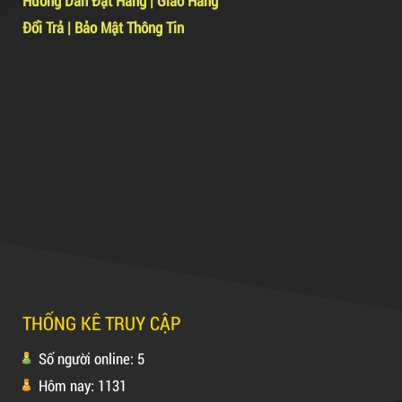
Hướng Dẫn Đặt Hàng
|
Giao Hàng
Đổi Trả
|
Bảo Mật Thông Tin
Hot
5,000 VNĐ
5,200 VNĐ
Máy rút màng co
Máy cắt lõi giấy
Máy Sản Xuất Băng Keo
THỐNG KÊ TRUY CẬP
Mã sản phẩm: MSXBK
Số người online: 5
Hôm nay: 1131
Hot