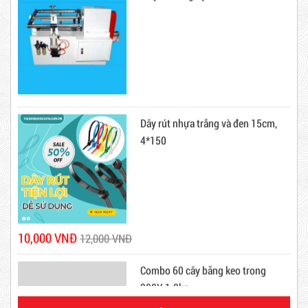
Dây rút nhựa trắng và đen 15cm,
4*150
Dây Rút Nhựa Trắng Và Đen 20cm
Mã sản phẩm: DRN20cm
Hot
10,000 VNĐ
12,000 VNĐ
Combo 60 cây băng keo trong
200Y 1.8kg