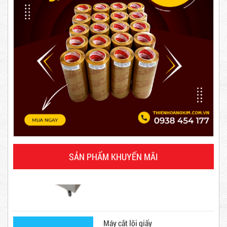
3*100
5,000 VNĐ
5,200 VNĐ
Máy rút màng co
Combo 20 Cây Băng Keo Đục 60mm 200Y 2kg
Mã sản phẩm: BKD60mmx2kg
SẢN PHẨM KHUYẾN MÃI
Hot
Máy cắt lõi giấy