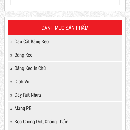
DANH MỤC SẢN PHẨM
Máy Sản Xuất Băng Keo
Dao Cắt Băng Keo
Mã sản phẩm: MSXBK
Băng Keo
Hot
Băng Keo In Chữ
Dịch Vụ
Dây Rút Nhựa
Màng PE
Keo Chống Dột, Chống Thấm