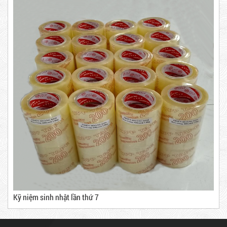
Dây rút nhựa trắng và đen 10cm,
Băng Keo Trong
3*100
Mã sản phẩm: BKT1.4
New
5,000 VNĐ
5,200 VNĐ
Máy rút màng co
Máy cắt lõi giấy
Kỹ niệm sinh nhật lần thứ 7
Băng Keo