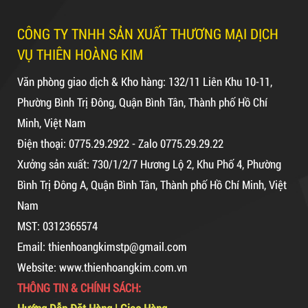
Mã sản phẩm: BKT1.2kg
Dây rút nhựa trắng và đen 15cm,
CÔNG TY TNHH SẢN XUẤT THƯƠNG MẠI DỊCH
Hot
4*150
VỤ THIÊN HOÀNG KIM
Văn phòng giao dịch & Kho hàng: 132/11 Liên Khu 10-11,
Phường Bình Trị Đông, Quận Bình Tân, Thành phố Hồ Chí
10,000 VNĐ
12,000 VNĐ
Minh, Việt Nam
Điện thoại: 0775.29.2922 - Zalo 0775.29.29.22
Combo 60 cây băng keo trong
Xưởng sản xuất: 730/1/2/7 Hương Lộ 2, Khu Phố 4, Phường
200Y 1.8kg
Bình Trị Đông A, Quận Bình Tân, Thành phố Hồ Chí Minh, Việt
Nam
MST: 0312365574
63,000 VNĐ
65,000 VNĐ
Email: thienhoangkimstp@gmail.com
Dây Rút Nhựa Trắng Và Đen 10cm, 3*100
Website: www.thienhoangkim.com.vn
Dây rút nhựa trắng và đen 10cm,
5,000 VNĐ
5,200 VNĐ
3*100
THÔNG TIN & CHÍNH SÁCH:
Mã sản phẩm: DR10