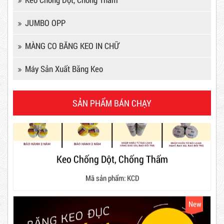
JUMBO OPP
MÀNG CO BĂNG KEO IN CHỮ
Dây rút nhựa trắng và đen 15cm,
Máy Sản Xuất Băng Keo
4*150
SẢN PHẨM BÁN CHẠY
10,000 VNĐ
12,000 VNĐ
Keo Chống Dột, Chống Thấm
Combo 60 cây băng keo trong
Mã sản phẩm: KCD
200Y 1.8kg
New