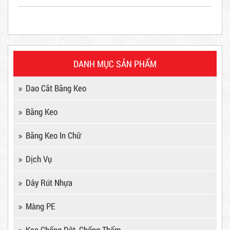
DANH MỤC SẢN PHẨM
Dao Cắt Băng Keo
STT
TÊN BẢNG GIÁ
NGÀY ĐĂNG
Băng Keo
Máy Sản Xuất Băng Keo
TẢI
Băng Keo In Chữ
Mã sản phẩm: MSXBK
BĂNG KEO 2 MẶT NGÀY
07/11/2021
1
Dịch Vụ
1
Hot
08/11/21
Dây Rút Nhựa
Màng PE
Keo Chống Dột, Chống Thấm