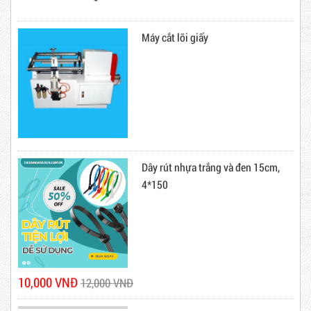
Máy cắt lõi giấy
Dây rút nhựa trắng và đen 15cm,
4*150
Dây Rút Nhựa Trắng Và Đen 20cm
Mã sản phẩm: DRN20cm
Hot
10,000 VNĐ
12,000 VNĐ
Combo 60 cây băng keo trong
200Y 1.8kg