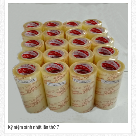
63,000 VNĐ
65,000 VNĐ
Dây rút nhựa trắng và đen 10cm,
3*100
Băng Keo Trong
Mã sản phẩm: BKT1.4
5,000 VNĐ
5,200 VNĐ
New
Máy rút màng co
Máy cắt lõi giấy
Kỹ niệm sinh nhật lần thứ 7