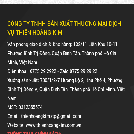
Băng Keo
CÔNG TY TNHH SẢN XUẤT THƯƠNG MẠI DỊCH
Dây rút nhựa trắng và đen 15cm,
VỤ THIÊN HOÀNG KIM
Mã sản phẩm: BKT1.2kg
4*150
Văn phòng giao dịch & Kho hàng: 132/11 Liên Khu 10-11,
Hot
Phường Bình Trị Đông, Quận Bình Tân, Thành phố Hồ Chí
Minh, Việt Nam
10,000 VNĐ
12,000 VNĐ
Điện thoại: 0775.29.2922 - Zalo 0775.29.29.22
Combo 60 cây băng keo trong
Xưởng sản xuất: 730/1/2/7 Hương Lộ 2, Khu Phố 4, Phường
200Y 1.8kg
Bình Trị Đông A, Quận Bình Tân, Thành phố Hồ Chí Minh, Việt
Nam
MST: 0312365574
Email: thienhoangkimstp@gmail.com
63,000 VNĐ
65,000 VNĐ
Website: www.thienhoangkim.com.vn
Dây rút nhựa trắng và đen 10cm,
THÔNG TIN & CHÍNH SÁCH: