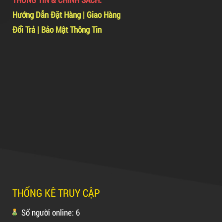
3*100
Dây Rút Nhựa Trắng Và Đen 10cm, 3*100
Hướng Dẫn Đặt Hàng
|
Giao Hàng
5,000 VNĐ
5,200 VNĐ
Đổi Trả
|
Bảo Mật Thông Tin
Mã sản phẩm: DR10
5,000 VNĐ
5,200 VNĐ
Hot
Máy rút màng co
Máy cắt lõi giấy
THỐNG KÊ TRUY CẬP
Số người online: 6
Máy Sản Xuất Băng Keo