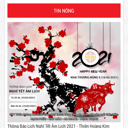
TIN NÓNG
63,000 VNĐ
65,000 VNĐ
Dây rút nhựa trắng và đen 10cm,
3*100
Dây Rút Nhựa Trắng Và Đen 15cm, 4*150
10,000 VNĐ
12,000 VNĐ
5,000 VNĐ
5,200 VNĐ
Mã sản phẩm: DR15
Máy rút màng co
New
Thông Báo Lịch Nghỉ Tết Âm Lịch 2021 - Thiên Hoàng Kim