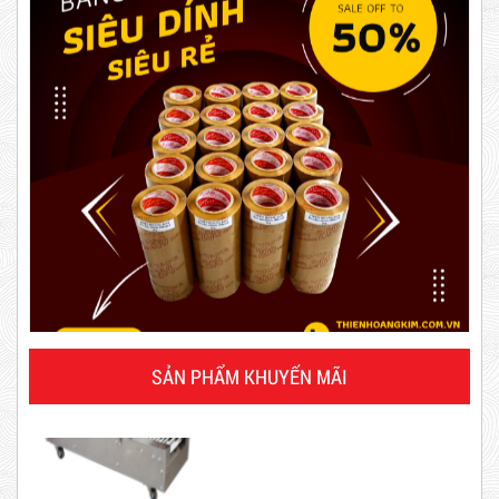
63,000 VNĐ
65,000 VNĐ
Dây rút nhựa trắng và đen 10cm,
3*100
5,000 VNĐ
5,200 VNĐ
Máy rút màng co
Combo 20 Cây Băng Keo Đục 60mm 200Y 2kg
SẢN PHẨM KHUYẾN MÃI
Mã sản phẩm: BKD60mmx2kg
Hot