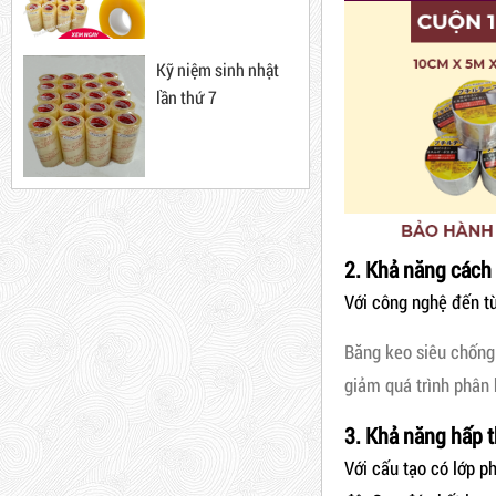
Băng Keo Trong
10cm, 3*100
Mã sản phẩm: BKT1.4
5,000 VNĐ
5,200 VNĐ
Kỹ niệm sinh nhật
lần thứ 7
New
Máy rút màng co
Máy cắt lõi giấy
2. Khả năng cách 
Dây rút nhựa trắng và đen
Với công nghệ đến từ
Băng Keo
15cm, 4*150
Băng keo siêu chống 
Mã sản phẩm: BKT1.2kg
10,000 VNĐ
12,000 VNĐ
giảm quá trình phân 
Hot
Combo 60 cây băng keo
3. Khả năng hấp t
trong 200Y 1.8kg
Với cấu tạo có lớp p
63,000 VNĐ
65,000 VNĐ