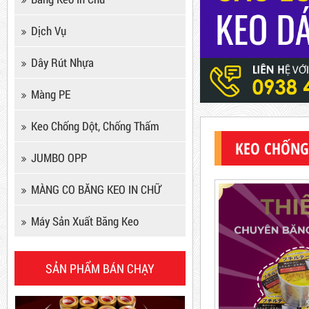
Dịch Vụ
Dây Rút Nhựa
Màng PE
Keo Chống Dột, Chống Thấm
Keo Chống Dột, Chống Thấm
Mã sản phẩm: KCD
KEO CHỐNG
JUMBO OPP
New
MÀNG CO BĂNG KEO IN CHỮ
Máy Sản Xuất Băng Keo
Dây rút nhựa trắng và đen
SẢN PHẨM BÁN CHẠY
15cm, 4*150