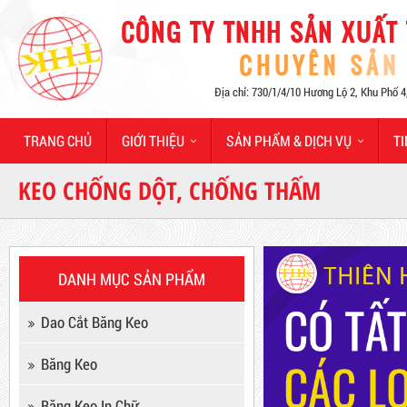
Hot
TRANG CHỦ
GIỚI THIỆU
SẢN PHẨM & DỊCH VỤ
TI
KEO CHỐNG DỘT, CHỐNG THẤM
Máy Sản Xuất Băng Keo
Mã sản phẩm: MSXBK
DANH MỤC SẢN PHẨM
Hot
Dao Cắt Băng Keo
Băng Keo
Băng Keo In Chữ