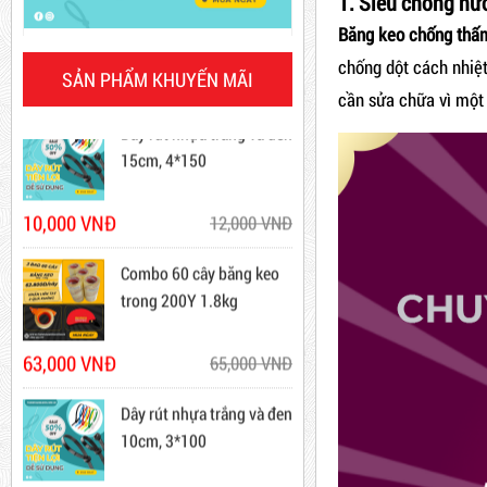
1. Siêu chống nư
Băng keo chống thấm
Mã sản phẩm: DRN20cm
chống dột cách nhiệt
Dây rút nhựa trắng và đen
SẢN PHẨM KHUYẾN MÃI
Hot
cần sửa chữa vì một 
15cm, 4*150
10,000 VNĐ
12,000 VNĐ
Combo 60 cây băng keo
trong 200Y 1.8kg
Dây Rút Nhựa Trắng Và Đen
63,000 VNĐ
65,000 VNĐ
15cm, 4*150
Dây rút nhựa trắng và đen
10,000 VNĐ
12,000 VNĐ
10cm, 3*100
Mã sản phẩm: DR15
5,000 VNĐ
5,200 VNĐ
New