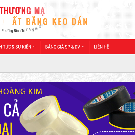
N TỨC & SỰ KIỆN
BẢNG GIÁ SP & DV
LIÊN HỆ