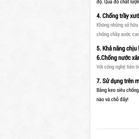
độ. Qua đó chất lượn
Dây rút nhựa trắng và đen
4. Chống trầy xư
10cm, 3*100
Không những sở hữu 
5,000 VNĐ
5,200 VNĐ
chống chầy xước cao 
Dây Rút Nhựa Trắng Và Đen
10cm, 3*100
Máy rút màng co
5. Khả năng chịu 
5,000 VNĐ
5,200 VNĐ
6.Chống nước xâ
Mã sản phẩm: DR10
Với công nghệ tiên t
Máy cắt lõi giấy
7. Sử dụng trên 
Hot
Băng keo siêu chống 
nào vá chỗ đấy!