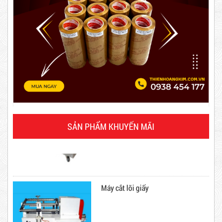
5,000 VNĐ
5,200 VNĐ
Máy rút màng co
Combo 20 Cây Băng Keo Đục 60mm 200Y 2kg
Mã sản phẩm: BKD60mmx2kg
Hot
SẢN PHẨM KHUYẾN MÃI
Máy cắt lõi giấy