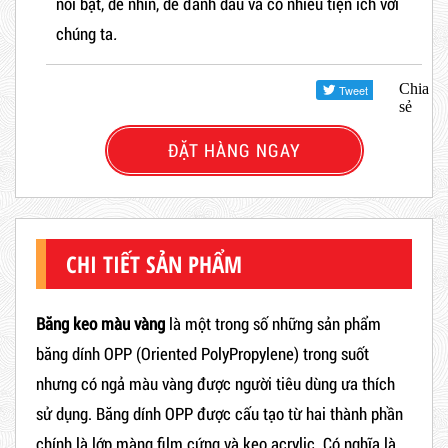
nổi bật, dễ nhìn, dễ đánh dấu và có nhiều tiện ích với
chúng ta
.
Chia
sẻ
ĐẶT HÀNG NGAY
CHI TIẾT SẢN PHẨM
Băng keo màu vàng
là một trong số những sản phẩm
băng dính OPP (Oriented PolyPropylene) trong suốt
nhưng có ngả màu vàng được người tiêu dùng ưa thích
sử dụng. Băng dính OPP được cấu tạo từ hai thành phần
chính là lớp màng film cứng và keo acrylic. Có nghĩa là