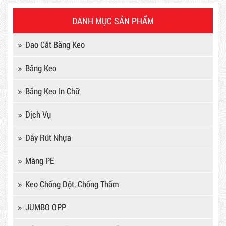
DANH MỤC SẢN PHẨM
Máy Sản Xuất Băng Keo
Dao Cắt Băng Keo
Mã sản phẩm: MSXBK
Băng Keo
Hot
Băng Keo In Chữ
Dịch Vụ
Dây Rút Nhựa
Màng PE
Keo Chống Dột, Chống Thấm
JUMBO OPP
Dây rút nhựa trắng và đen 15cm,
4*150