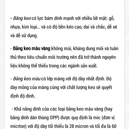
-
Băng keo
có lực bám dính mạnh với nhiều bề mặt: gỗ,
nhựa, kim loại… và có độ bền kéo cao, dai và chắc, dễ xé
và dễ sử dụng.
-
Băng keo màu vàng
không mùi, kháng dung môi và tuân
thủ theo tiêu chuẩn môi trường nên đã trở thành nguyên
liệu không thể thiếu trong các ngành sản xuất.
-
Băng keo màu
có lớp màng với độ dày nhất định. Độ
dày mỏng của màng cùng với chất lượng keo sẽ quyết
định độ dính.
- Khả năng dính của các loại băng keo màu vàng (hay
băng dính dán thùng OPP) được quy định là mic (đơn vị
micrton) với độ dày tối thiểu là 28 micron và tối đa là 60