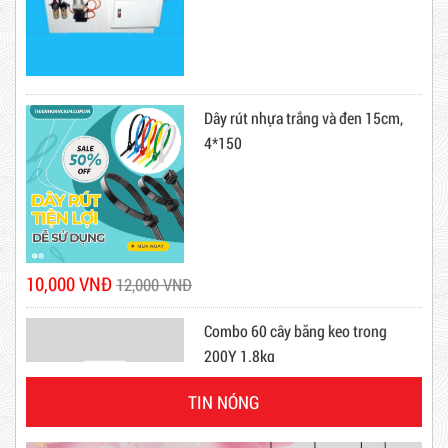
Dây rút nhựa trắng và đen 15cm,
4*150
Dây Rút Nhựa Trắng Và Đen 20cm
Mã sản phẩm: DRN20cm
Hot
10,000 VNĐ
12,000 VNĐ
Combo 60 cây băng keo trong
200Y 1.8kg
TIN NÓNG
63,000 VNĐ
65,000 VNĐ