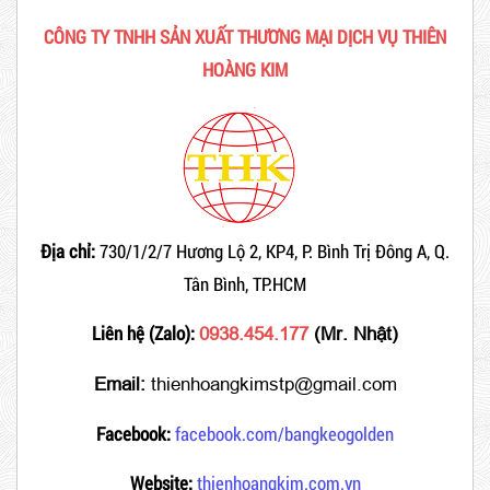
CÔNG TY TNHH SẢN XUẤT THƯƠNG MẠI DỊCH VỤ THIÊN
HOÀNG KIM
Địa chỉ:
730/1/2/7 Hương Lộ 2, KP4, P. Bình Trị Đông A, Q.
Tân Bình, TP.HCM
Liên hệ (Zalo):
0938.454.177
(Mr. Nhật)
Email:
thienhoangkimstp@gmail.com
Facebook:
facebook.com/bangkeogolden
Website:
thienhoangkim.com.vn