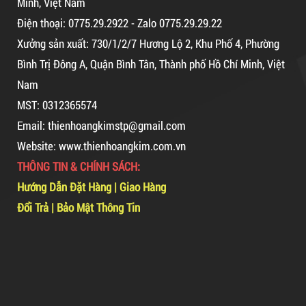
Minh, Việt Nam
Điện thoại: 0775.29.2922 - Zalo 0775.29.29.22
Combo 60 cây băng keo trong
200Y 1.8kg
Xưởng sản xuất: 730/1/2/7 Hương Lộ 2, Khu Phố 4, Phường
Bình Trị Đông A, Quận Bình Tân, Thành phố Hồ Chí Minh, Việt
Nam
MST: 0312365574
63,000 VNĐ
65,000 VNĐ
Email: thienhoangkimstp@gmail.com
Dây Rút Nhựa Trắng Và Đen 10cm, 3*100
Dây rút nhựa trắng và đen 10cm,
Website: www.thienhoangkim.com.vn
5,000 VNĐ
5,200 VNĐ
3*100
THÔNG TIN & CHÍNH SÁCH:
Mã sản phẩm: DR10
Hướng Dẫn Đặt Hàng
|
Giao Hàng
Đổi Trả
|
Bảo Mật Thông Tin
Hot
5,000 VNĐ
5,200 VNĐ
Máy rút màng co