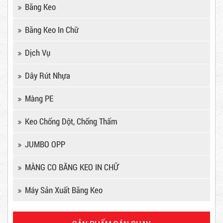
Băng Keo
Hot
Băng Keo In Chữ
Dịch Vụ
Dây Rút Nhựa
Màng PE
Keo Chống Dột, Chống Thấm
JUMBO OPP
Dây rút nhựa trắng và đen 15cm,
MÀNG CO BĂNG KEO IN CHỮ
4*150
Máy Sản Xuất Băng Keo
10,000 VNĐ
12,000 VNĐ
Keo Chống Dột, Chống Thấm