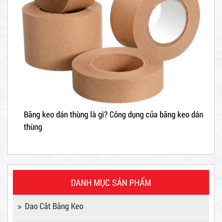
Hot
Băng keo dán thùng là gì? Công dụng của băng keo dán
thùng
DANH MỤC SẢN PHẨM
Máy Sản Xuất Băng Keo
Dao Cắt Băng Keo
Mã sản phẩm: MSXBK