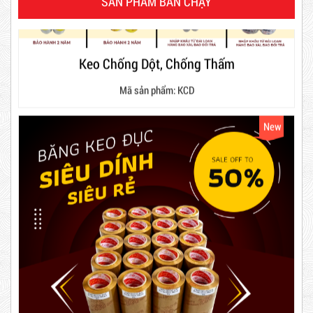
SẢN PHẨM BÁN CHẠY
Combo 60 cây băng keo trong
Mã sản phẩm: KCD
200Y 1.8kg
New
63,000 VNĐ
65,000 VNĐ
Dây rút nhựa trắng và đen 10cm,
3*100
5,000 VNĐ
5,200 VNĐ