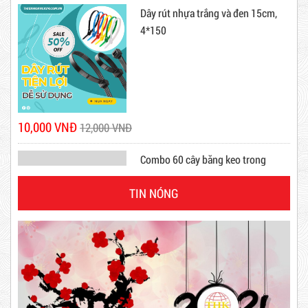
Mã sản phẩm: DRN20cm
Hot
10,000 VNĐ
12,000 VNĐ
Combo 60 cây băng keo trong
200Y 1.8kg
TIN NÓNG
63,000 VNĐ
65,000 VNĐ
Dây rút nhựa trắng và đen 10cm,
Dây Rút Nhựa Trắng Và Đen 15cm, 4*150
3*100
10,000 VNĐ
12,000 VNĐ
Mã sản phẩm: DR15