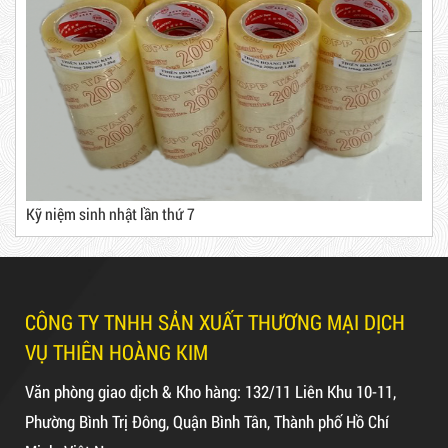
Máy rút màng co
Máy cắt lõi giấy
Kỹ niệm sinh nhật lần thứ 7
Băng Keo
Mã sản phẩm: BKT1.2kg
Dây rút nhựa trắng và đen 15cm,
CÔNG TY TNHH SẢN XUẤT THƯƠNG MẠI DỊCH
Hot
4*150
VỤ THIÊN HOÀNG KIM
Văn phòng giao dịch & Kho hàng: 132/11 Liên Khu 10-11,
Phường Bình Trị Đông, Quận Bình Tân, Thành phố Hồ Chí
10,000 VNĐ
12,000 VNĐ