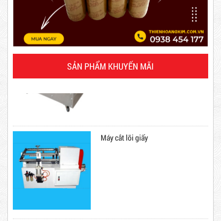
Máy rút màng co
Combo 20 Cây Băng Keo Đục 60mm 200Y 2kg
Mã sản phẩm: BKD60mmx2kg
Hot
SẢN PHẨM KHUYẾN MÃI
Máy cắt lõi giấy
Dây rút nhựa trắng và đen 15cm,
4*150
Dây Rút Nhựa Trắng Và Đen 20cm