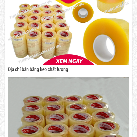
10,000 VNĐ
12,000 VNĐ
Combo 60 cây băng keo trong
200Y 1.8kg
Địa chỉ bán băng keo chất lượng
63,000 VNĐ
65,000 VNĐ
Dây rút nhựa trắng và đen 10cm,
Băng Keo Trong
3*100
Mã sản phẩm: BKT1.4
New
5,000 VNĐ
5,200 VNĐ