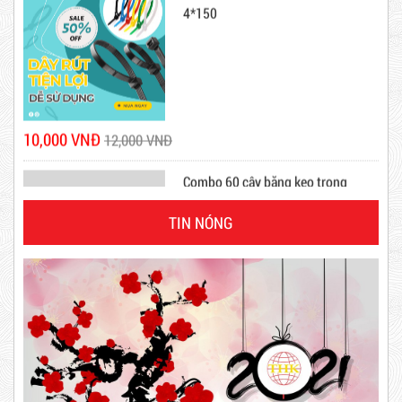
Hot
10,000 VNĐ
12,000 VNĐ
Combo 60 cây băng keo trong
200Y 1.8kg
TIN NÓNG
63,000 VNĐ
65,000 VNĐ
Dây rút nhựa trắng và đen 10cm,
Dây Rút Nhựa Trắng Và Đen 15cm, 4*150
3*100
10,000 VNĐ
12,000 VNĐ
Mã sản phẩm: DR15