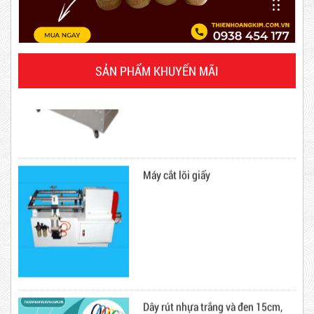
Combo 20 Cây Băng Keo Đục 60mm 200Y 2kg
Mã sản phẩm: BKD60mmx2kg
SẢN PHẨM KHUYẾN MÃI
Hot
Máy cắt lõi giấy
Dây rút nhựa trắng và đen 15cm,
4*150
Dây Rút Nhựa Trắng Và Đen 20cm
Mã sản phẩm: DRN20cm