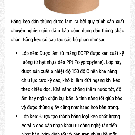
Băng keo dán thùng được làm ra bởi quy trình sản xuất
chuyên nghiệp giúp đảm bảo công dụng dán thùng chắc
chắn. Băng keo có cấu tạo các bộ phận như sau:
Lớp nền: Được làm từ màng BOPP được sản xuất kỹ
lưỡng từ hạt nhựa dẻo PP( Polypropylene). Lớp này
được sản xuất ở nhiệt độ 150 độ C nên khả năng
chịu lực cực kỳ cao, khó bị làm đứt ngang khi kéo
theo chiều dọc. Khả năng chống thấm nước tốt, độ
ẩm hay ngăn chặn bụi bẩn là tính năng tốt giúp bảo
vệ được thùng giấy cũng như hàng hoá bên trong.
Lớp keo: Được tạo thành bằng loại keo chất lượng
Acrylic cao cấp nhập khẩu từ công nghệ tân tiến
Nhật bản, bám dính tốt và bền trên nhiều bề mặt