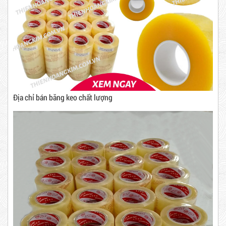
10,000 VNĐ
12,000 VNĐ
Combo 60 cây băng keo trong
200Y 1.8kg
Địa chỉ bán băng keo chất lượng
63,000 VNĐ
65,000 VNĐ
Dây rút nhựa trắng và đen 10cm,
Băng Keo Trong
3*100
Mã sản phẩm: BKT1.4
New
5,000 VNĐ
5,200 VNĐ
Máy rút màng co