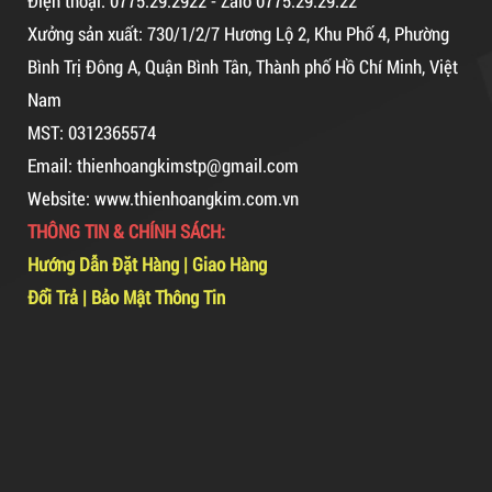
Điện thoại: 0775.29.2922 - Zalo 0775.29.29.22
Combo 60 cây băng keo trong
Xưởng sản xuất: 730/1/2/7 Hương Lộ 2, Khu Phố 4, Phường
200Y 1.8kg
Bình Trị Đông A, Quận Bình Tân, Thành phố Hồ Chí Minh, Việt
Nam
MST: 0312365574
63,000 VNĐ
65,000 VNĐ
Email: thienhoangkimstp@gmail.com
Dây Rút Nhựa Trắng Và Đen 10cm, 3*100
Website: www.thienhoangkim.com.vn
Dây rút nhựa trắng và đen 10cm,
5,000 VNĐ
5,200 VNĐ
3*100
THÔNG TIN & CHÍNH SÁCH:
Mã sản phẩm: DR10
Hướng Dẫn Đặt Hàng
|
Giao Hàng
Đổi Trả
|
Bảo Mật Thông Tin
Hot
5,000 VNĐ
5,200 VNĐ
Máy rút màng co