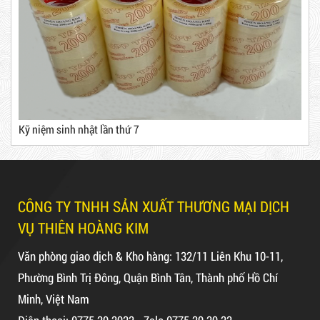
Máy cắt lõi giấy
Kỹ niệm sinh nhật lần thứ 7
Băng Keo
Mã sản phẩm: BKT1.2kg
Dây rút nhựa trắng và đen 15cm,
CÔNG TY TNHH SẢN XUẤT THƯƠNG MẠI DỊCH
Hot
4*150
VỤ THIÊN HOÀNG KIM
Văn phòng giao dịch & Kho hàng: 132/11 Liên Khu 10-11,
Phường Bình Trị Đông, Quận Bình Tân, Thành phố Hồ Chí
10,000 VNĐ
12,000 VNĐ
Minh, Việt Nam