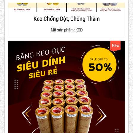
Combo 60 cây băng keo trong
Mã sản phẩm: KCD
200Y 1.8kg
New
63,000 VNĐ
65,000 VNĐ
Dây rút nhựa trắng và đen 10cm,
3*100
5,000 VNĐ
5,200 VNĐ
Máy rút màng co