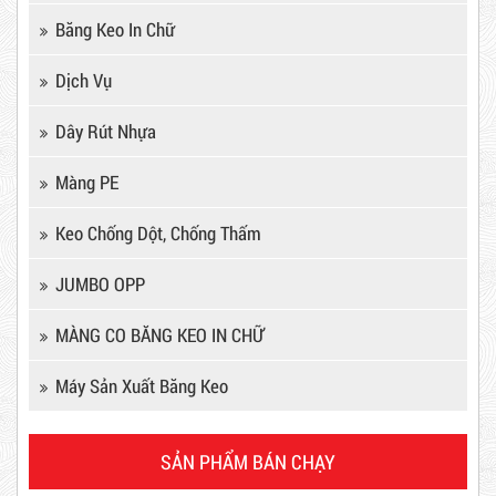
Hot
Băng Keo In Chữ
Dịch Vụ
Dây Rút Nhựa
Màng PE
Keo Chống Dột, Chống Thấm
JUMBO OPP
Dây rút nhựa trắng và đen 15cm,
MÀNG CO BĂNG KEO IN CHỮ
4*150
Máy Sản Xuất Băng Keo
10,000 VNĐ
12,000 VNĐ
Keo Chống Dột, Chống Thấm
SẢN PHẨM BÁN CHẠY