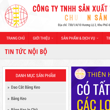
Hot
TRANG CHỦ
GIỚI THIỆU
SẢN PHẨM & DỊCH VỤ
TI
TIN TỨC NỘI BỘ
Máy Sản Xuất Băng Keo
DANH MỤC SẢN PHẨM
Mã sản phẩm: MSXBK
Dao Cắt Băng Keo
Hot
Băng Keo
Băng Keo In Chữ