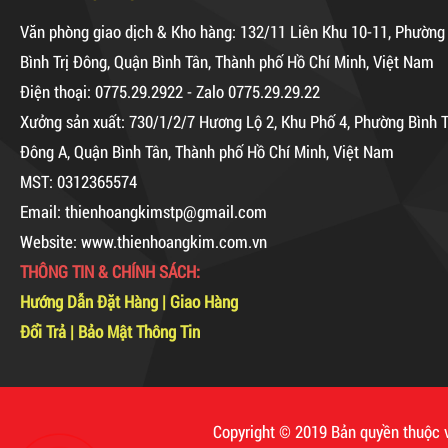
Văn phòng giao dịch & Kho hàng: 132/11 Liên Khu 10-11, Phường
Máy Sản Xuất Băng Keo
Bình Trị Đông, Quận Bình Tân, Thành phố Hồ Chí Minh, Việt Nam
Mã sản phẩm: MSXBK
Điện thoại: 0775.29.2922 - Zalo 0775.29.29.22
Xưởng sản xuất: 730/1/2/7 Hương Lộ 2, Khu Phố 4, Phường Bình T
Hot
Đông A, Quận Bình Tân, Thành phố Hồ Chí Minh, Việt Nam
MST: 0312365574
Dây rút nhựa trắng và đen
Email: thienhoangkimstp@gmail.com
15cm, 4*150
Website: www.thienhoangkim.com.vn
10,000 VNĐ
12,000 VNĐ
THÔNG TIN & CHÍNH SÁCH:
Hướng Dẫn Đặt Hàng
|
Giao Hàng
Combo 60 cây băng keo
Keo Chống Dột, Chống Thấm
trong 200Y 1.8kg
Đổi Trả
|
Bảo Mật Thông Tin
Mã sản phẩm: KCD
63,000 VNĐ
65,000 VNĐ
New
Dây rút nhựa trắng và đen
Copyright © 2019 Bản quyền thu
10cm, 3*100