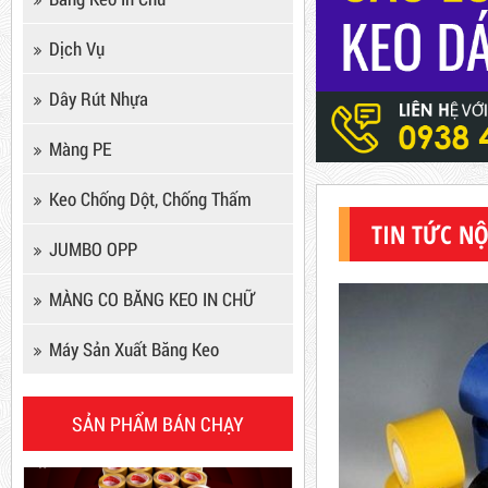
Dịch Vụ
Dây Rút Nhựa
Màng PE
Keo Chống Dột, Chống Thấm
Keo Chống Dột, Chống Thấm
TIN TỨC NỘ
JUMBO OPP
Mã sản phẩm: KCD
MÀNG CO BĂNG KEO IN CHỮ
New
Máy Sản Xuất Băng Keo
SẢN PHẨM BÁN CHẠY
Dây rút nhựa trắng và đen
15cm, 4*150