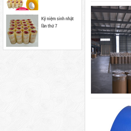
10cm, 3*100
Băng Keo Trong
5,000 VNĐ
5,200 VNĐ
Kỹ niệm sinh nhật
Mã sản phẩm: BKT1.4
lần thứ 7
Máy rút màng co
New
Máy cắt lõi giấy
Dây rút nhựa trắng và đen
15cm, 4*150
Băng Keo
10,000 VNĐ
12,000 VNĐ
Mã sản phẩm: BKT1.2kg
Combo 60 cây băng keo
Hot
trong 200Y 1.8kg
63,000 VNĐ
65,000 VNĐ