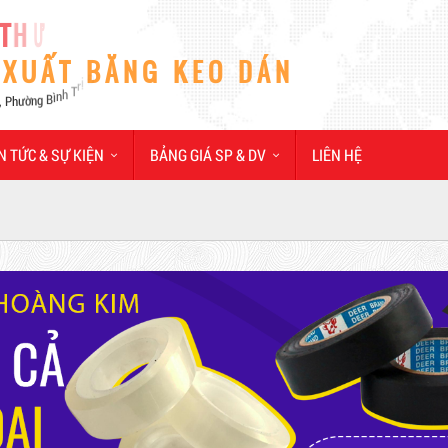
N TỨC & SỰ KIỆN
BẢNG GIÁ SP & DV
LIÊN HỆ