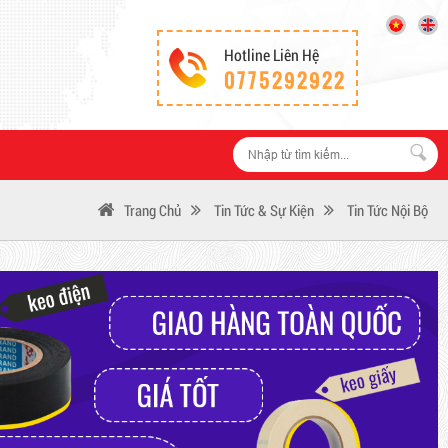
Hotline Liên Hệ
0775292922
Trang Chủ
Tin Tức & Sự Kiện
Tin Tức Nội Bộ