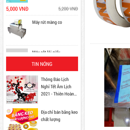
New
Máy rút màng co
Máy cắt lõi giấy
Băng Keo Đục
Dây rút nhựa trắng và đen
TIN NÓNG
Mã sản phẩm: BKD
15cm, 4*150
Thông Báo Lịch
10,000 VNĐ
12,000 VNĐ
New
Nghỉ Tết Âm Lịch
2021 - Thiên Hoàng
Combo 60 cây băng keo
Kim
trong 200Y 1.8kg
Địa chỉ bán băng keo
63,000 VNĐ
65,000 VNĐ
chất lượng
Dây rút nhựa trắng và đen