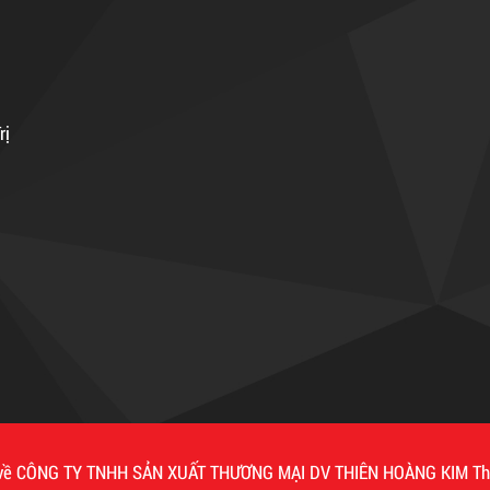
rị
ộc về CÔNG TY TNHH SẢN XUẤT THƯƠNG MẠI DV THIÊN HOÀNG KIM
Th