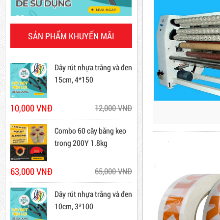
Dây Rút Nhựa Trắng Và Đen
20cm
Mã sản phẩm: DRN20cm
SẢN PHẨM KHUYẾN MÃI
Dây rút nhựa trắng và đen
15cm, 4*150
Hot
10,000 VNĐ
12,000 VNĐ
Combo 60 cây băng keo
trong 200Y 1.8kg
63,000 VNĐ
65,000 VNĐ
Dây Rút Nhựa Trắng Và Đen
15cm, 4*150
Dây rút nhựa trắng và đen
10,000 VNĐ
10cm, 3*100
12,000 VNĐ
Mã sản phẩm: DR15
5,000 VNĐ
5,200 VNĐ