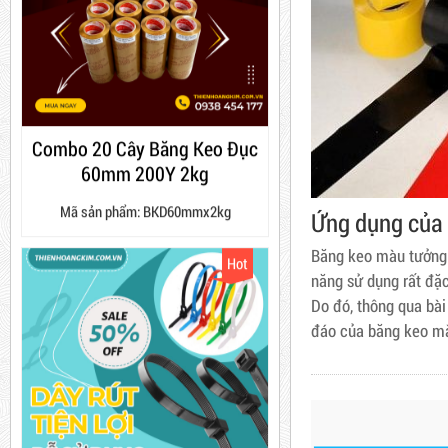
10,000 VNĐ
12,000 VNĐ
Combo 60 cây băng keo
Combo 20 Cây Băng Keo Đục
trong 200Y 1.8kg
60mm 200Y 2kg
Mã sản phẩm: BKD60mmx2kg
63,000 VNĐ
65,000 VNĐ
Hot
Dây rút nhựa trắng và đen
Ứng dụng của
10cm, 3*100
Băng keo màu tưởng 
năng sử dụng rất đặc
5,000 VNĐ
5,200 VNĐ
Do đó, thông qua bà
đáo của băng keo m
Máy rút màng co
Máy cắt lõi giấy