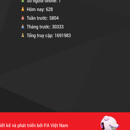
Số người online: 7
Hôm nay: 628
Tuần trước: 5804
Tháng trước: 30333
Tổng truy cập: 1691983
iết kế và phát triển bởi
P.A Việt Nam